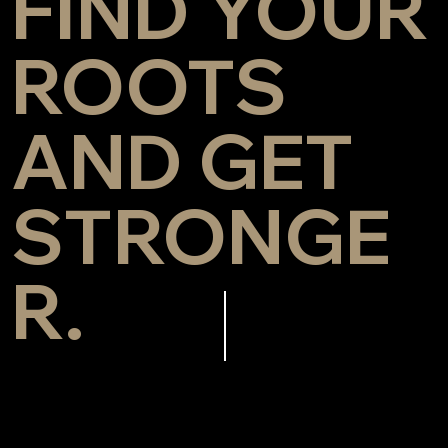
FIND YOUR
ROOTS
AND GET
STRONGE
R.