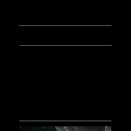
BINOCULAR
Ein Leica Imagefilm über Ferngläser, der
zeigt, worauf es wirklich ankommt:
jahrzehntelange Expertise, präzises
Handwerk und kompromissloses Know-
how. Von der Entwicklung bis zum Einsatz
entsteht Optik, die Details sichtbar
macht.