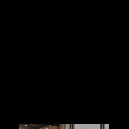
FLAGSHIP STORE
Frankonia Flagship Store: Von Konzeption
und Entwurf bis zur finalen Dekoration –
alles aus einer Hand, durchdacht bis ins
Detail und stimmig im gesamten Look &
Feel. So entsteht ein Raum, der
Markenwelt spürbar macht und Besucher
direkt abholt.