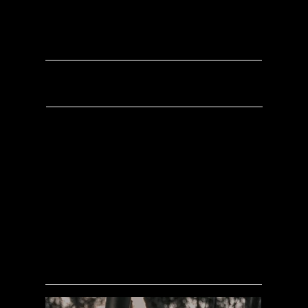
FORTIS 42
In Schweden setzten wir für Leica die
Content-Produktion zum Fortis 42 um:
Foto- und Videoassets, gedreht unter
realen Jagd- und Outdoor-Bedingungen,
die Handling, Robustheit und optische
Klarheit des Glases authentisch zeigen –
kraftvoll und nordisch.