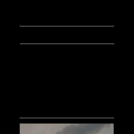
BYD YANGWANG U9
Erleben Sie den Weltrekord des BYD
Yangwang U9 – ein elektrischer Hypercar,
der in Papenburg mit 496,22 km/hneue
Maßstäbe setzt und zeigt, wie
kompromisslose Performance die
Zukunft neu definiert.